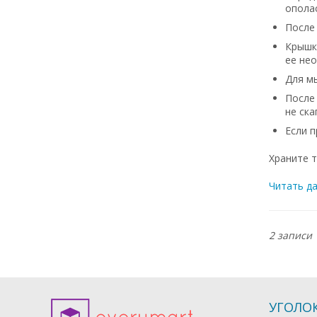
опола
После
Крышка
ее не
Для мы
После 
не ска
Если 
Храните 
Читать д
2 записи
УГОЛО