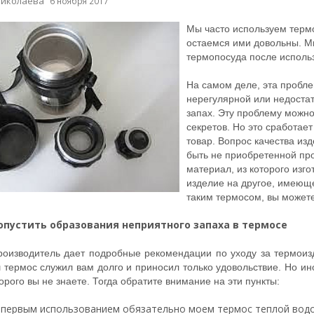
Николаева
6 ноября 2017
Мы часто используем термо
остаемся ими довольны. Мн
термопосуда после исполь
На самом деле, эта пробле
нерегулярной или недоста
запах. Эту проблему можно
секретов. Но это сработает
товар. Вопрос качества из
быть не приобретенной про
материал, из которого изго
изделие на другое, имеющ
таким термосом, вы можете
опустить образования неприятного запаха в термосе
оизводитель дает подробные рекомендации по уходу за термоизд
 термос служил вам долго и приносил только удовольствие. Но ин
торого вы не знаете. Тогда обратите внимание на эти пункты:
 первым использованием обязательно моем термос теплой водо