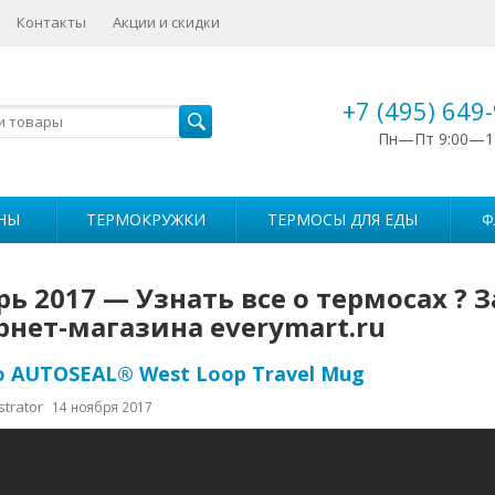
Контакты
Акции и скидки
+7 (495) 649
Пн—Пт 9:00—1
НЫ
ТЕРМОКРУЖКИ
ТЕРМОСЫ ДЛЯ ЕДЫ
Ф
ь 2017 — Узнать все о термосах ? 
рнет-магазина everymart.ru
o AUTOSEAL® West Loop Travel Mug
strator
14 ноября 2017