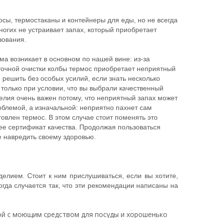
сы, термостаканы и контейнеры для еды, но не всегда
огих не устраивает запах, который приобретает
зования.
ма возникает в основном по нашей вине: из-за
точной очистки колбы термос приобретает неприятный
 решить без особых усилий, если знать несколько
 только при условии, что вы выбрали качественный
делия очень важен потому, что неприятный запах может
блемой, а изначальной: неприятно пахнет сам
товлен термоc. В этом случае стоит поменять это
ее сертификат качества. Продолжая пользоваться
 навредить своему здоровью.
елием. Стоит к ним прислушиваться, если вы хотите,
огда случается так, что эти рекомендации написаны на
й с моющим средством для посуды и хорошенько