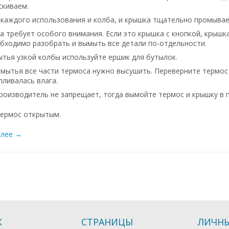
скиваем.
 каждого использования и колба, и крышка тщательно промывае
 требует особого внимания. Если это крышка с кнопкой, крышка
обходимо разобрать и вымыть все детали по-отдельности.
тья узкой колбы используйте ершик для бутылок.
мытья все части термоса нужно высушить. Переверните термос 
пливалась влага.
производитель не запрещает, тогда вымойте термос и крышку в
термос открытым.
алее →
К
СТРАНИЦЫ
ЛИЧНЫ