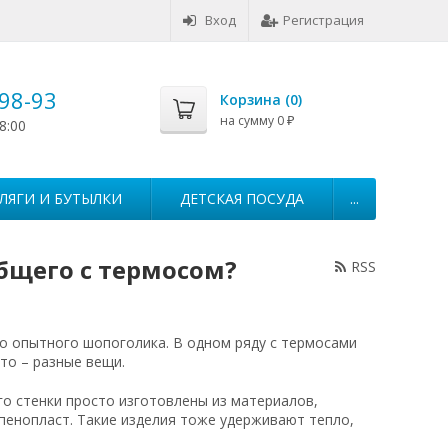
Вход
Регистрация
-98-93
Корзина (
0
)
на сумму
0
8:00
₽
ЛЯГИ И БУТЫЛКИ
ДЕТСКАЯ ПОСУДА
...
бщего с термосом?
RSS
о опытного шопоголика. В одном ряду с термосами
то – разные вещи.
го стенки просто изготовлены из материалов,
пенопласт. Такие изделия тоже удерживают тепло,