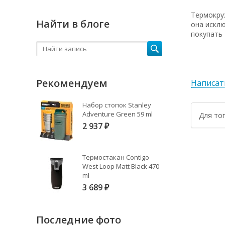
Термокруж
Найти в блоге
она исклю
покупать 
Рекомендуем
Написат
Набор стопок Stanley
Adventure Green 59 ml
Для то
2 937
₽
Термостакан Contigo
West Loop Matt Black 470
ml
3 689
₽
Последние фото