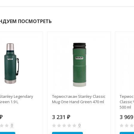
НДУЕМ ПОСМОТРЕТЬ
Stanley Legendary
Термостакан Stanley Classic
Термос 
Green 1.9 L
Mug One Hand Green 470 ml
Classic
500 ml
3 231
3 96
₽
₽
0
0