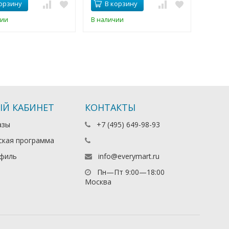
орзину
В корзину
В 
чии
В наличии
В нали
Й КАБИНЕТ
КОНТАКТЫ
азы
+7 (495) 649-98-93
ская программа
филь
info@everymart.ru
Пн—Пт 9:00—18:00
Москва