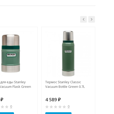
для еды Stanley
Термос Stanley Classic
Термос
 Vacuum Flask Green
Vacuum Bottle Green 0.7L
Classic
9
4 589
4 69
₽
₽
0
0