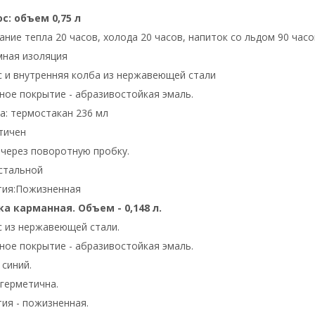
с: объем 0,75 л
ние тепла 20 часов, холода 20 часов, напиток со льдом 90 часо
мная изоляция
с и внyтренняя колба из нержавеющей стали
ное покрытие - абразивостойкая эмаль.
а: термостакан 236 мл
тичен
 через поворотную пробку.
стальной
тия:Пожизненная
а карманная. Объем - 0,148 л.
с из нержавеющей стали.
ное покрытие - абразивостойкая эмаль.
 синий.
герметична.
ия - пожизненная.