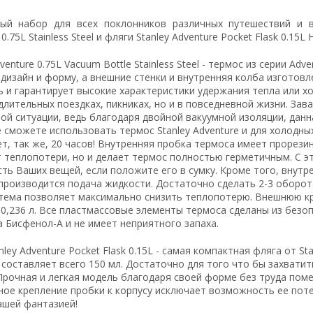
ый набор для всех поклонников различных путешествий и в
0.75L Stainless Steel и фляги Stanley Adventure Pocket Flask 0.15
dventure 0.75L Vacuum Bottle Stainless Steel - термос из серии A
дизайн и форму, а внешние стенки и внутренняя колба изготов
 и гарантирует высокие характеристики удержания тепла или 
длительных поездках, пикниках, но и в повседневной жизни. За
ой ситуации, ведь благодаря двойной вакуумной изоляции, данн
 сможете использовать термос Stanley Adventure и для холодны
т, так же, 20 часов! Внутренняя пробка термоса имеет прорез
 теплопотери, но и делает термос полностью герметичным. С 
ть Ваших вещей, если положите его в сумку. Кроме того, внут
роизводится подача жидкости. Достаточно сделать 2-3 оборота
стема позволяет максимально снизить теплопотерю. Внешнюю к
,236 л. Все пластмассовые элементы термоса сделаны из безоп
 Бисфенол-А и не имеет неприятного запаха.
nley Adventure Pocket Flask 0.15L - самая компактная фляга от S
составляет всего 150 мл. Достаточно для того что бы захватит
Прочная и легкая модель благодаря своей форме без труда пом
ное крепление пробки к корпусу исключает возможность ее пот
ашей фантазией!