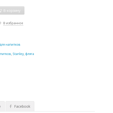
В корзину
В избранное
для напитков
апитков
,
Stanley
,
фляга
е
Facebook