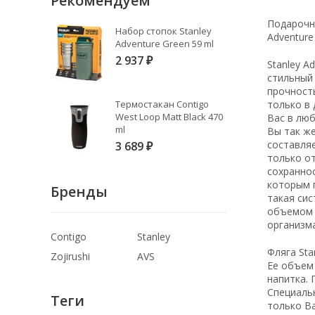
Рекомендуем
Подарочн
Набор стопок Stanley
Adventure 
Adventure Green 59 ml
2 937
₽
Stanley A
стильный 
прочность
Термостакан Contigo
только в 
West Loop Matt Black 470
Вас в люб
ml
Вы так же
составляе
3 689
₽
только от
сохраннос
которым п
Бренды
такая си
объемом 0
организма
Contigo
Stanley
Фляга Sta
Zojirushi
AVS
Ее объем 
напитка. 
Специаль
Теги
только В