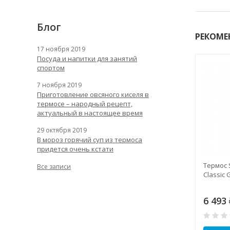
Блог
РЕКОМЕ
17 ноября 2019
Посуда и напитки для занятий
спортом
7 ноября 2019
Приготовление овсяного киселя в
термосе – народный рецепт,
актуальный в настоящее время
29 октября 2019
В мороз горячий суп из термоса
придется очень кстати
tanley Classic
Термос Stanley Adventure
Термос 
Все записи
ottle Blue 750 ml
Steel 1,3 L
Classic 
4 545
6 493
₽
₽
0
0