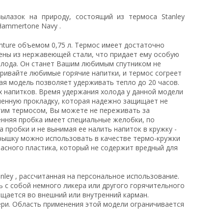
ылазок на природу, состоящий из термоса Stanley
L Hammertone Navy .
dventure объемом 0,75 л. Термос имеет достаточно
лены из нержавеющей стали, что придает ему особую
холода. Он станет Вашим любимым спутником не
варивайте любимые горячие напитки, и термос согреет
ая модель позволяет удерживать тепло до 20 часов.
х напитков. Время удержания холода у данной модели
иненную прокладку, которая надежно защищает не
этим термосом, Вы можете не переживать за
ренняя пробка имеет специальные желобки, по
 пробки и не вынимая ее налить напиток в кружку -
рышку можно использовать в качестве термо-кружки
асного пластика, который не содержит вредный для
tanley , рассчитанная на персональное использование.
ь с собой немного ликера или другого горячительного
ещается во внешний или внутренний карман.
ери. Область применения этой модели ограничивается