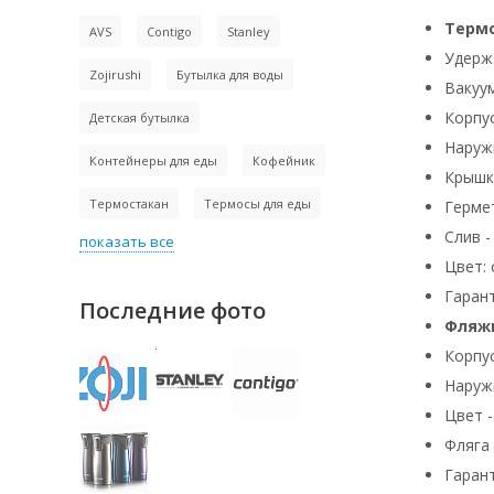
Термо
AVS
Contigo
Stanley
Удержа
Zojirushi
Бутылка для воды
Вакуу
Корпу
Детская бутылка
Наруж
Контейнеры для еды
Кофейник
Крышк
Термостакан
Термосы для еды
Герме
Слив -
показать все
Цвет: 
Гаран
Последние фото
Фляжк
Корпу
Наруж
Цвет -
Фляга 
Гарант